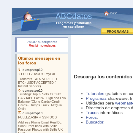
Inicio
ABCdatos
Programas
y
tutoriales
en castellano
PROGRAMAS
Descarga los contenidos
Tutoriales
gratuitos en ca
Programas
shareware, fr
Utilidades para
webmast
Directorio de empresas 
Trucos
informáticos.
Foros
.
Buscador
.