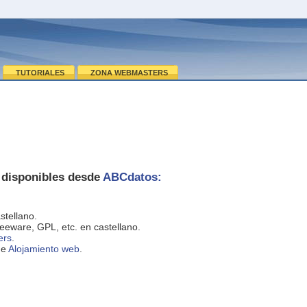
TUTORIALES
ZONA WEBMASTERS
 disponibles desde
ABCdatos:
stellano.
eeware, GPL, etc. en castellano.
ers
.
de
Alojamiento web
.