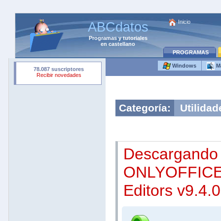
Inicio
ABCdatos
Programas
y
tutoriales
en castellano
PROGRAMAS
Windows
M
Categoría:
Utilidad
Descargando
ONLYOFFICE
Editors v9.4.0