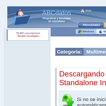
Inicio
ABCdatos
Programas
y
tutoriales
en castellano
PROGRAMAS
Windows
M
Categoría:
Multime
Descargando
Standalone In
Si no se inic
automáticam