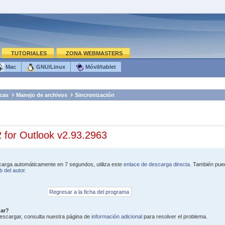
TUTORIALES
ZONA WEBMASTERS
Mac
GNU/Linux
Móvil/tablet
cas
Manejo de archivos
Sincronización
for Outlook v2.93.2963
escarga automáticamente en 7 segundos, utiliza este
enlace de descarga directa
. También pue
 del autor
.
Regresar a la ficha del programa
gar?
 descargar, consulta nuestra página de
información adicional
para resolver el problema.