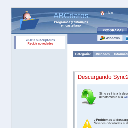
Inicio
ABCdatos
Programas
y
tutoriales
en castellano
PROGRAMAS
Windows
Categoría:
Utilidades
Informáti
Descargando Sync2 
Si no se inicia la d
directamente a la
web
¿Problemas al descar
Si tienes dificultades al