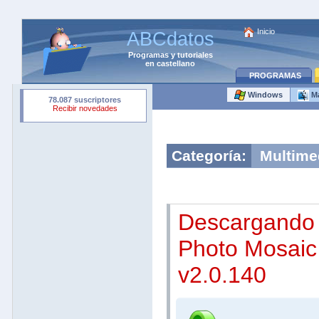
Inicio
ABCdatos
Programas
y
tutoriales
en castellano
PROGRAMAS
Windows
M
Categoría:
Multime
Descargando 
Photo Mosaic
v2.0.140