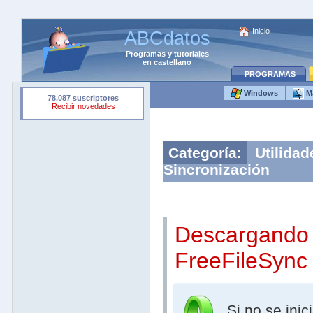
Inicio
ABCdatos
Programas
y
tutoriales
en castellano
PROGRAMAS
Windows
M
Categoría:
Utilidad
Sincronización
Descargando
FreeFileSync
Si no se inic