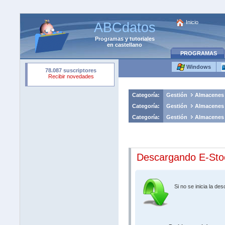
Inicio
ABCdatos
Programas
y
tutoriales
en castellano
PROGRAMAS
Windows
Categoría:
Gestión
Almacenes
Categoría:
Gestión
Almacenes
Categoría:
Gestión
Almacenes
Descargando E-St
Si no se inicia la d