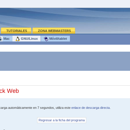
TUTORIALES
ZONA WEBMASTERS
Mac
GNU/Linux
Móvil/tablet
ock Web
escarga automáticamente en 7 segundos, utiliza este
enlace de descarga directa
.
Regresar a la ficha del programa