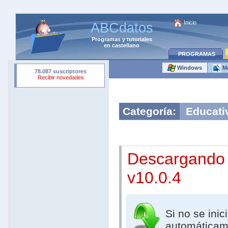
Inicio
ABCdatos
Programas
y
tutoriales
en castellano
PROGRAMAS
Windows
M
Categoría:
Educati
Descargando
v10.0.4
Si no se inic
automáticam