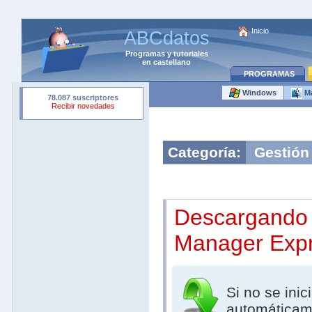
Inicio
ABCdatos
Programas
y
tutoriales
en castellano
PROGRAMAS
Windows
M
Categoría:
Gestión
Descargando 
Manager Exp
Si no se inic
automáticam