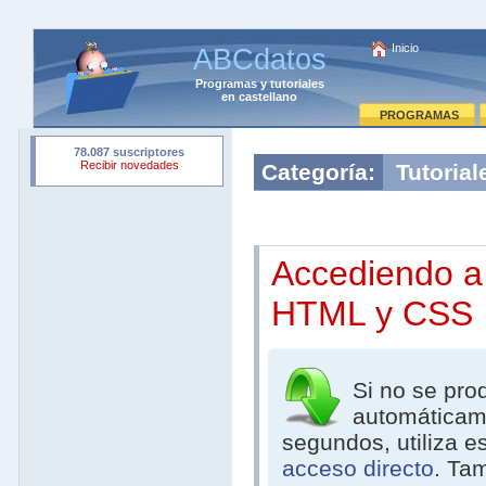
Inicio
ABCdatos
Programas
y
tutoriales
en castellano
PROGRAMAS
Categoría:
Tutorial
Accediendo a
HTML y CSS
Si no se pro
automáticam
segundos, utiliza e
acceso directo
. Ta