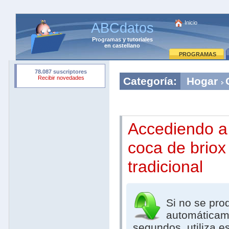
Inicio
ABCdatos
Programas
y
tutoriales
en castellano
PROGRAMAS
Categoría:
Hogar
Accediendo a
coca de briox
tradicional
Si no se pro
automáticam
segundos, utiliza e