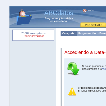
Inicio
ABCdatos
Programas
y
tutoriales
en castellano
PROGRAMAS
Categoría:
Programación
Base
Accediendo a Data
Si no se produce el 
directamente a la
web
¿Problemas al descar
Si tienes dificultades al