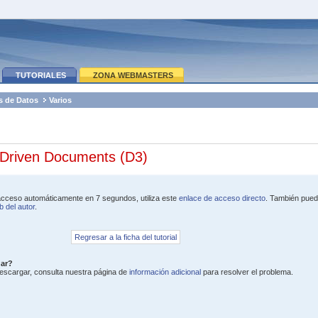
TUTORIALES
ZONA WEBMASTERS
s de Datos
Varios
-Driven Documents (D3)
acceso automáticamente en 7 segundos, utiliza este
enlace de acceso directo
. También pue
 del autor
.
Regresar a la ficha del tutorial
gar?
 descargar, consulta nuestra página de
información adicional
para resolver el problema.