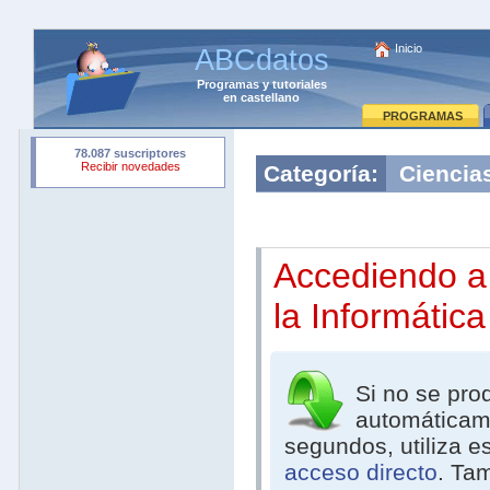
Inicio
ABCdatos
Programas
y
tutoriales
en castellano
PROGRAMAS
Categoría:
Ciencia
Accediendo a 
la Informática
Si no se pro
automáticam
segundos, utiliza e
acceso directo
. Ta