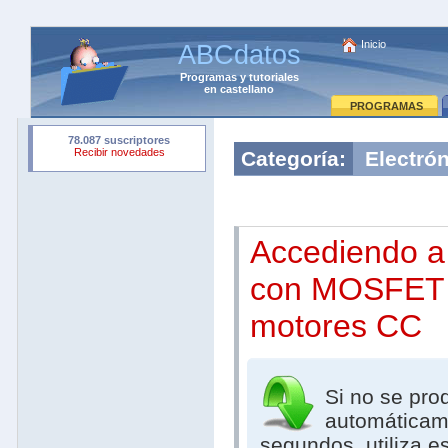
Inicio
ABCdatos
Programas
y
tutoriales
en castellano
PROGRAMAS
Categoría:
Electrón
Accediendo a
con MOSFET 
motores CC
Si no se pro
automáticam
segundos, utiliza e