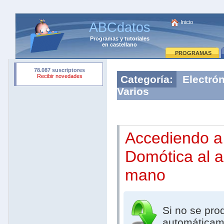
Inicio
ABCdatos
Programas
y
tutoriales
en castellano
PROGRAMAS
Categoría:
Electrón
Varios
Accediendo a
Domótica al a
mano
Si no se pro
automáticam