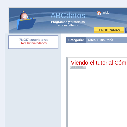
Inicio
ABCdatos
Programas
y
tutoriales
en castellano
PROGRAMAS
Categoría:
Artes
Bisutería
Viendo el tutorial Cóm
PUBLICIDAD